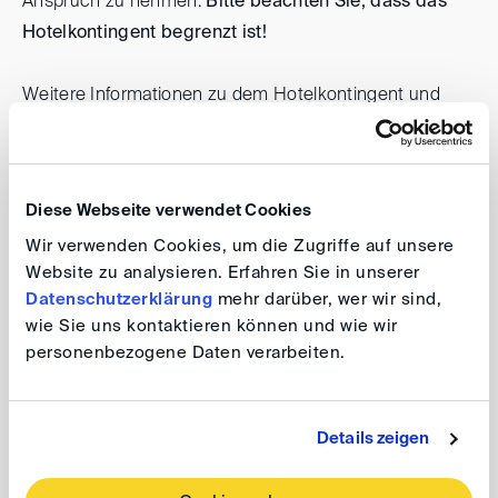
Anspruch zu nehmen.
Bitte beachten Sie, dass das
Hotelkontingent begrenzt ist!
Weitere Informationen zu dem Hotelkontingent und
dem Veranstaltungsort finden Sie hier.
Hotelinformation
Diese Webseite verwendet Cookies
Wir verwenden Cookies, um die Zugriffe auf unsere
Website zu analysieren. Erfahren Sie in unserer
Sonderkonditionen Deutsche Bahn
Datenschutzerklärung
mehr darüber, wer wir sind,
wie Sie uns kontaktieren können und wie wir
personenbezogene Daten verarbeiten.
Die DIS hat mit der Deutschen Bahn für die Anreise zur
Vierländerkonferenz 2025 Sonderkonditionen
Details zeigen
(Veranstaltungsticket) vereinbart. Das Ticket kann für
Bahnstrecken innerhalb von Deutschland erworben