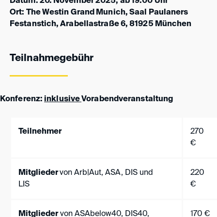
Datum: 20. November 2025, ab 19:00 Uhr
Ort: The Westin Grand Munich, Saal Paulaners
Festanstich, Arabellastraße 6, 81925 München
Teilnahmegebühr
Konferenz:
inklusive
Vorabendveranstaltung
Teilnehmer
270
€
Mitglieder
von Arb|Aut, ASA, DIS und
220
LIS
€
Mitglieder
von ASAbelow40, DIS40,
170 €