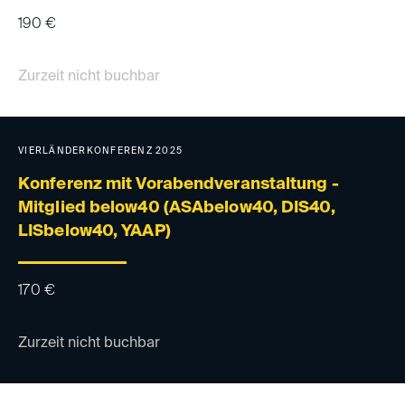
190
€
Zurzeit nicht buchbar
VIERLÄNDERKONFERENZ 2025
Konferenz mit Vorabendveranstaltung -
Mitglied below40 (ASAbelow40, DIS40,
LISbelow40, YAAP)
170
€
Zurzeit nicht buchbar