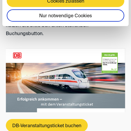
werden.
Cookies zulassen
Nur notwendige Cookies
Um die Sonderkonditionen in Anspruch zu nehmen,
nutzen Sie bitte den unten stehenden
Buchungsbutton.
DB-Veranstaltungsticket buchen