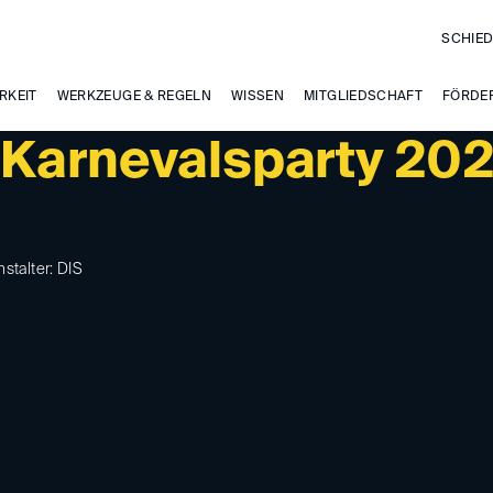
SCHIED
RKEIT
WERKZEUGE & REGELN
WISSEN
MITGLIEDSCHAFT
FÖRDE
e Karnevalsparty 20
nstalter: DIS