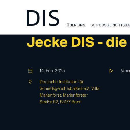
ÜBER UNS
SCHIEDSGERICHTSBA
DIS-EVENT
Jecke DIS - di
14. Feb. 2025
Vera
Deutsche Institution für
Schiedsgerichtsbarkeit e.V., Villa
Marienforst, Marienforster
Straße 52, 53177 Bonn