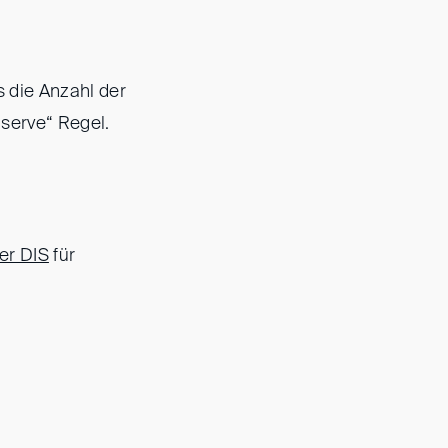
s die Anzahl der
 serve“ Regel.
er DIS
für