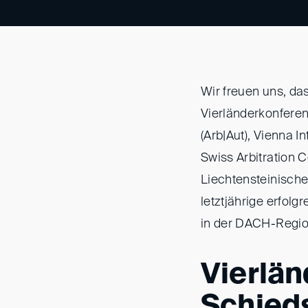
Wir freuen uns, da
Vierländerkonferen
(Arb|Aut), Vienna In
Swiss Arbitration C
Liechtensteinischen
letztjährige erfol
in der DACH-Regio
Vierlän
Schieds