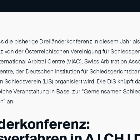
ss die bisherige Dreiländerkonferenz in diesem Jahr al
z von der Österreichischen Vereinigung für Schiedsger
ternational Arbitral Centre (VIAC), Swiss Arbitration Ass
entre, der Deutschen Institution für Schiedsgerichtsba
 Schiedsverein (LIS) organisiert wird. Die DIS knüpft d
greiche Veranstaltung in Basel zur "Gemeinsamen Schie
n" an.
derkonferenz:
verfahren in A | CH | D