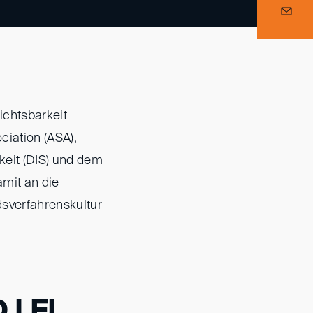
s
ichtsbarkeit
ociation (ASA),
rkeit (DIS) und dem
amit an die
dsverfahrenskultur
 | FL