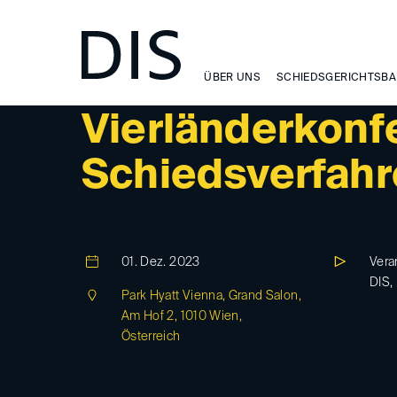
ÜBER UNS
SCHIEDSGERICHTSBA
DIS-EVENT
Vierländerkonf
Schiedsverfahren
01. Dez. 2023
Veran
DIS, 
Park Hyatt Vienna, Grand Salon,
Am Hof 2, 1010 Wien,
Österreich