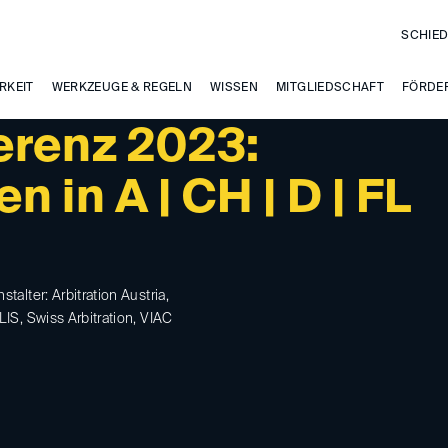
SCHIED
RKEIT
WERKZEUGE & REGELN
WISSEN
MITGLIEDSCHAFT
FÖRDE
erenz 2023:
 in A | CH | D | FL
stalter: Arbitration Austria,
LIS, Swiss Arbitration, VIAC