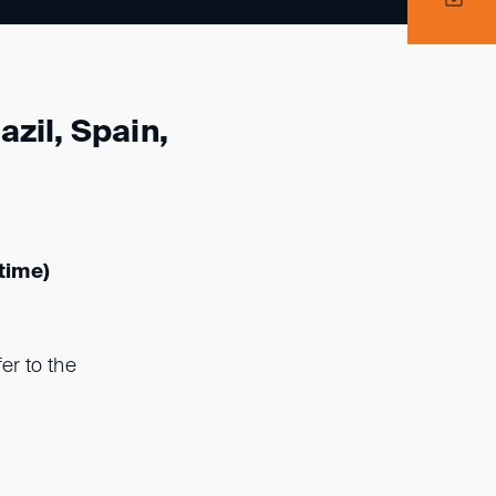
azil, Spain,
time)
er to the