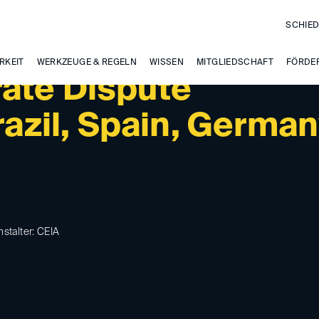
SCHIED
RKEIT
WERKZEUGE & REGELN
WISSEN
MITGLIEDSCHAFT
FÖRDE
ate Dispute
Brazil, Spain, Germa
nstalter: CEIA