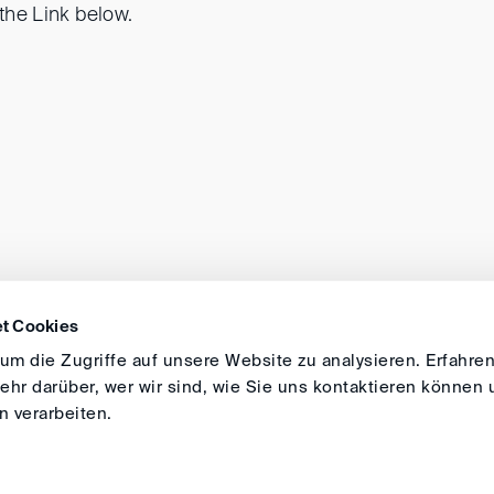
 the Link below.
t Cookies
ANFAHRT
IMPRESSUM
ALLGEMEINE GESCH
m die Zugriffe auf unsere Website zu analysieren. Erfahren
hr darüber, wer wir sind, wie Sie uns kontaktieren können 
 verarbeiten.