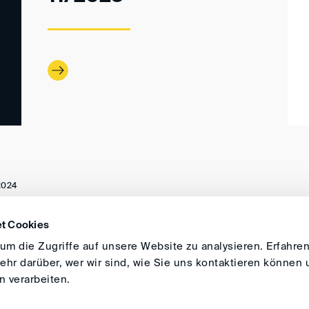
2024
t Cookies
ANFAHRT
IMPRESSUM
ALLGEMEINE GESCH
m die Zugriffe auf unsere Website zu analysieren. Erfahren
hr darüber, wer wir sind, wie Sie uns kontaktieren können 
 verarbeiten.