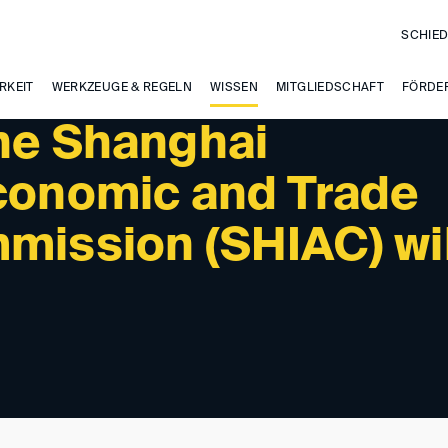
SCHIED
 NEWS
RKEIT
WERKZEUGE & REGELN
WISSEN
MITGLIEDSCHAFT
FÖRDE
the Shanghai
Economic and Trade
mission (SHIAC) wil