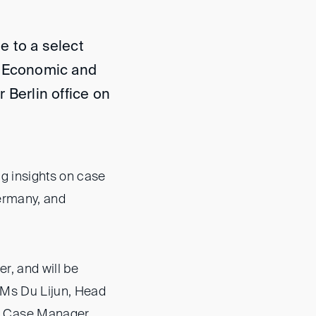
e to a select
l Economic and
 Berlin office on
ng insights on case
ermany, and
r, and will be
 Ms Du Lijun, Head
r Case Manager.