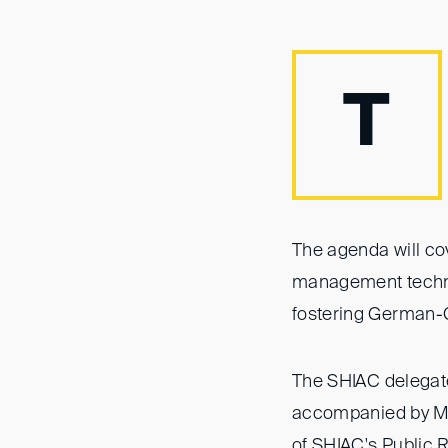
T
The agenda will co
management techni
fostering German-Ch
The SHIAC delegate
accompanied by Mr
of SHIAC's Public