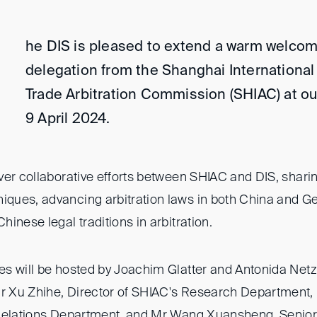
he DIS is pleased to extend a warm welcom
delegation from the Shanghai Internationa
Trade Arbitration Commission (SHIAC) at our
9 April 2024.
ver collaborative efforts between SHIAC and DIS, shari
ques, advancing arbitration laws in both China and G
inese legal traditions in arbitration.
s will be hosted by Joachim Glatter and Antonida Netze
 Xu Zhihe, Director of SHIAC's Research Department,
 Relations Department, and Mr Wang Xuansheng, Senio