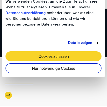
Wir verwenden Cookies, um die Zugriffe auf unsere
Website zu analysieren. Erfahren Sie in unserer
Datenschutzerklärung
mehr darüber, wer wir sind,
WISSEN
wie Sie uns kontaktieren können und wie wir
personenbezogene Daten verarbeiten.
DIS Newsletter 02/2024
Details zeigen
Cookies zulassen
WISSEN
Nur notwendige Cookies
DIS Newsletter 01/2024