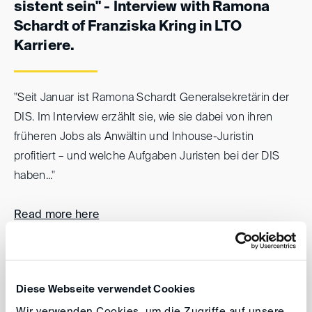
sis­tent sein" - Interview with Ramona
Schardt of Franziska Kring in LTO
Karriere.
"Seit Januar ist Ramona Schardt Generalsekretärin der
DIS. Im Interview erzählt sie, wie sie dabei von ihren
früheren Jobs als Anwältin und Inhouse-Juristin
profitiert – und welche Aufgaben Juristen bei der DIS
haben..."
Read more here
back
Diese Webseite verwendet Cookies
Wir verwenden Cookies, um die Zugriffe auf unsere