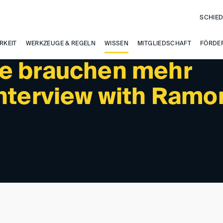
SCHIED
RKEIT
WERKZEUGE & REGELN
WISSEN
MITGLIEDSCHAFT
FÖRDE
te brauchen mehr
Interview with Ramo