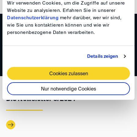
Wir verwenden Cookies, um die Zugriffe auf unsere
Website zu analysieren. Erfahren Sie in unserer
Datenschutzerklärung
mehr darüber, wer wir sind,
wie Sie uns kontaktieren können und wie wir
WISSEN
personenbezogene Daten verarbeiten.
DIS Newsletter 6/2024
Details zeigen
Cookies zulassen
WISSEN
Nur notwendige Cookies
DIS Newsletter 5/2024