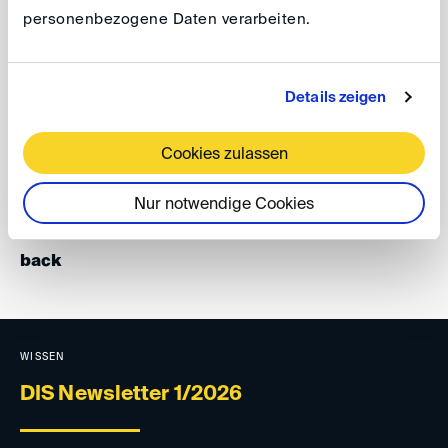
Venue: The Westin Leipzig, Gerberstr. 15, 04105
personenbezogene Daten verarbeiten.
Leipzig
Details zeigen
For further information and registration please visit the
website
.
Cookies zulassen
Your DIS Team
Nur notwendige Cookies
back
WISSEN
DIS Newsletter 1/2026