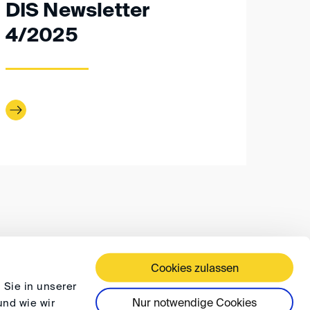
DIS Newsletter
4/2025
Cookies zulassen
ÄFTSBEDINGUNGEN
DATENSCHUTZ
FAQ
 Sie in unserer
Nur notwendige Cookies
und wie wir