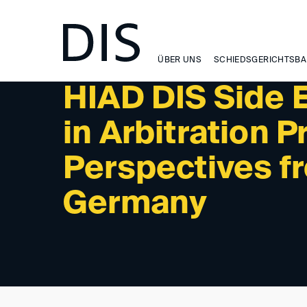
NEWSLETTER 2/2026 - UPCOMING EVENTS
ÜBER UNS
SCHIEDSGERICHTSBA
HIAD DIS Side E
in Arbitration
Perspectives f
Germany