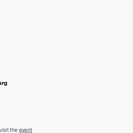
urg
visit the
event