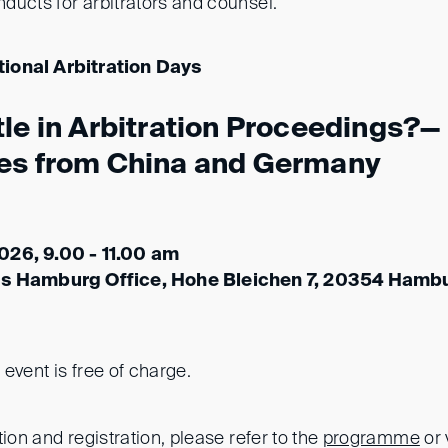
ducts for arbitrators and counsel.
ional Arbitration Days
tle in Arbitration Proceedings?—
es from China and Germany
026, 9.00 - 11.00 am
ds Hamburg Office, Hohe Bleichen 7, 20354 Hamb
s event is free of charge.
tion and registration, please refer to the
programme
or 