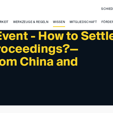
SCHIED
RKEIT
WERKZEUGE & REGELN
WISSEN
MITGLIEDSCHAFT
FÖRDE
vent - How to Settl
 Proceedings?—
rom China and