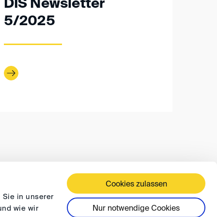
DIS Newsletter
5/2025
Cookies zulassen
ÄFTSBEDINGUNGEN
DATENSCHUTZ
FAQ
 Sie in unserer
Nur notwendige Cookies
und wie wir