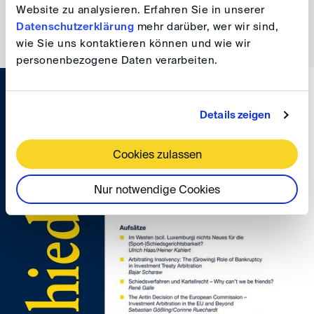
OLG Frankfurt am Main 22 July 2025 – 32 SchH 3/25:
Website zu analysieren. Erfahren Sie in unserer
No termination of the arbitrator's mandate due to
Datenschutzerklärung
mehr darüber, wer wir sind,
inactivity or delayed activity
wie Sie uns kontaktieren können und wie wir
personenbezogene Daten verarbeiten.
Details zeigen
Cookies zulassen
Nur notwendige Cookies