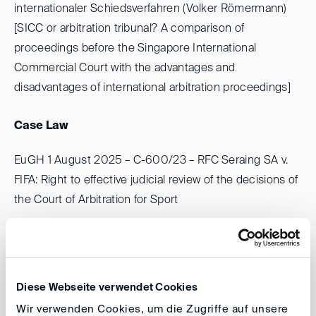
internationaler Schiedsverfahren (Volker Römermann)
[SICC or arbitration tribunal? A comparison of
proceedings before the Singapore International
Commercial Court with the advantages and
disadvantages of international arbitration proceedings]
Case Law
EuGH 1 August 2025 – C-600/23 – RFC Seraing SA v.
FIFA: Right to effective judicial review of the decisions of
the Court of Arbitration for Sport
BGH 27 March 2025 – I ZB 64/24: Refusal to declare
enforceable the cost decision in a foreign arbitral award
where the arbitration agreement is contrary to EU law
Diese Webseite verwendet Cookies
Wir verwenden Cookies, um die Zugriffe auf unsere