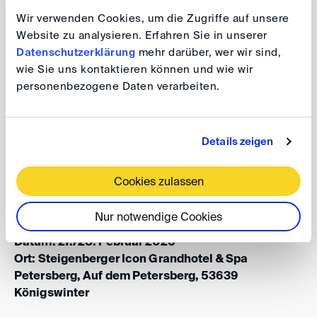
auszutauschen. Profitieren Sie von wertvollen
Wir verwenden Cookies, um die Zugriffe auf unsere
Erfahrungen und knüpfen Sie beim festlichen
Website zu analysieren. Erfahren Sie in unserer
Abendessen am Vortrag mit Dinner Speech wichtige
Datenschutzerklärung
mehr darüber, wer wir sind,
wie Sie uns kontaktieren können und wie wir
Kontakte.
personenbezogene Daten verarbeiten.
22. Petersberger Schiedstage 2026:
Details zeigen
Schiedsverfahren &
Haftungsvermeidung in M&A-
Cookies zulassen
Transaktionen
Nur notwendige Cookies
Datum: 27./28. Februar 2026
Ort: Steigenberger Icon Grandhotel & Spa
Petersberg, Auf dem Petersberg, 53639
Königswinter