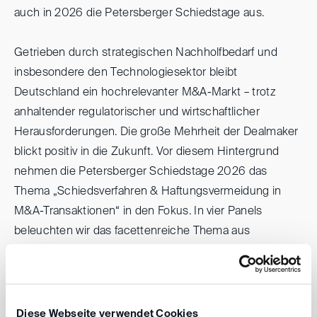
auch in 2026 die Petersberger Schiedstage aus.
Getrieben durch strategischen Nachholfbedarf und
insbesondere den Technologiesektor bleibt
Deutschland ein hochrelevanter M&A-Markt – trotz
anhaltender regulatorischer und wirtschaftlicher
Herausforderungen. Die große Mehrheit der Dealmaker
blickt positiv in die Zukunft. Vor diesem Hintergrund
nehmen die Petersberger Schiedstage 2026 das
Thema „Schiedsverfahren & Haftungsvermeidung in
M&A-Transaktionen“ in den Fokus. In vier Panels
beleuchten wir das facettenreiche Thema aus
unterschiedlichen Blickwinkeln.
Nutzen Sie die Gelegenheit, sich mit Schiedsrichtern,
Experten und Kollegen auf hohem Niveau
Diese Webseite verwendet Cookies