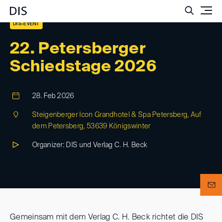
Such
DIS-EVENT
22. Petersberger
Schiedstage 2026
28. Feb 2026
Steigenberger Icon Grandhotel & Spa Petersberg, Auf
dem Petersberg, 53639 Königswinter
Organizer: DIS und Verlag C. H. Beck
Gemeinsam mit dem Verlag C. H. Beck richtet die DIS