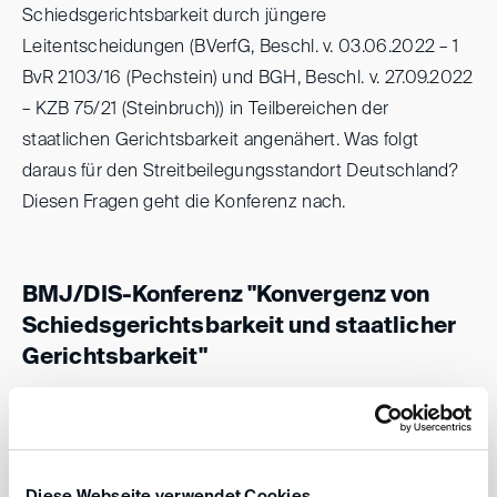
Schiedsgerichtsbarkeit durch jüngere
Leitentscheidungen (BVerfG, Beschl. v. 03.06.2022 – 1
BvR 2103/16 (Pechstein) und BGH, Beschl. v. 27.09.2022
– KZB 75/21 (Steinbruch)) in Teilbereichen der
staatlichen Gerichtsbarkeit angenähert. Was folgt
daraus für den Streitbeilegungsstandort Deutschland?
Diesen Fragen geht die Konferenz nach.
BMJ/DIS-Konferenz "Konvergenz von
Schiedsgerichtsbarkeit und staatlicher
Gerichtsbarkeit"
Datum: 29. Juni 2023, 9:00-17:00 Uhr
Ort: Schloss Karlsruhe, Gartensaal, Schloßbezirk
10, 76131 Karlsruhe
Diese Webseite verwendet Cookies