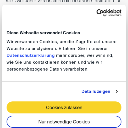
Alle zwei Jahre veranstalten die Deutsche Institution für
Schiedsgerichtsbarkeit und das Bundesministerium der
Justiz und für Verbraucherschutz gemeinsam eine
Konferenz in Karlsruhe.
Diese Webseite verwendet Cookies
Save the date
Wir verwenden Cookies, um die Zugriffe auf unsere
Website zu analysieren. Erfahren Sie in unserer
BMJV/DIS-Konferenz 2027
Datenschutzerklärung
mehr darüber, wer wir sind,
wie Sie uns kontaktieren können und wie wir
personenbezogene Daten verarbeiten.
Datum: 24. Juni 2027, 9:00 - 17:00 Uhr
Ort: Karlsburg Durlach, Pfinztalstraße 33, 76227
Karlsruhe
Details zeigen
Weitere Informationen folgen.
Cookies zulassen
Kalendereintrag
Nur notwendige Cookies