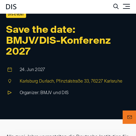
Such
DIS-EVENT
Save the date:
BMJV/DIS-Konferenz
2027
24. Jun 2027
Karlsburg Durlach, Pfinztalstraße 33, 76227 Karlsruhe
Organizer: BMJV und DIS