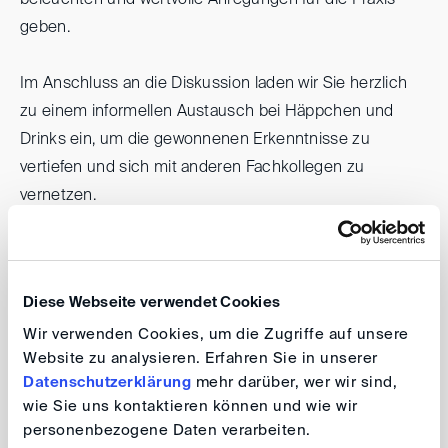
beleuchten und wertvolle Anregungen für die Praxis
geben.
Im Anschluss an die Diskussion laden wir Sie herzlich
zu einem informellen Austausch bei Häppchen und
Drinks ein, um die gewonnenen Erkenntnisse zu
vertiefen und sich mit anderen Fachkollegen zu
vernetzen.
DIS München: Anwälte und Experten im
Diese Webseite verwendet Cookies
Dialog: Grundlagen einer erfolgreichen
Kooperation im Schiedsverfahren
Wir verwenden Cookies, um die Zugriffe auf unsere
Website zu analysieren. Erfahren Sie in unserer
Datenschutzerklärung
mehr darüber, wer wir sind,
wie Sie uns kontaktieren können und wie wir
Datum: 19. November 2025 um 18:30 Uhr
personenbezogene Daten verarbeiten.
Ort: Deloitte, Rosenheimer Platz 4, 81669