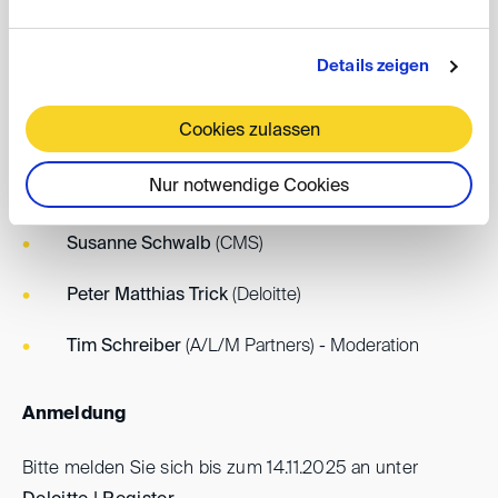
München
Details zeigen
Referentinnen
Cookies zulassen
Günter Heß
(railistics)
Nur notwendige Cookies
Dr. Andreas Markowski
(Siemens Energy)
Susanne Schwalb
(CMS)
Peter Matthias Trick
(Deloitte)
Tim Schreiber
(A/L/M Partners) - Moderation
Anmeldung
Bitte melden Sie sich bis zum 14.11.2025 an unter