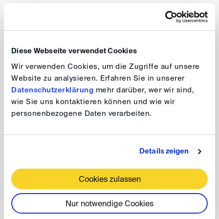
Datum: 2. Juli 2026, 18:00 Uhr
Ort: Menold Bezler, Stresemannstraße 79, 70191
Stuttgart
Diese Webseite verwendet Cookies
Wir verwenden Cookies, um die Zugriffe auf unsere
Website zu analysieren. Erfahren Sie in unserer
Referent
Datenschutzerklärung
mehr darüber, wer wir sind,
wie Sie uns kontaktieren können und wie wir
Bernd Odörfer
, Richter am Bundesgerichtshof und
personenbezogene Daten verarbeiten.
Leiter der Pressestelle
Details zeigen
Anmeldung
Cookies zulassen
Bitte melden Sie sich
bis zum 26. Juni 2026
unter
Nur notwendige Cookies
folgender E-Mail-Adresse an:
claudia.gayer(at)
menoldbezler.de
. Die Teilnehmerzahl ist