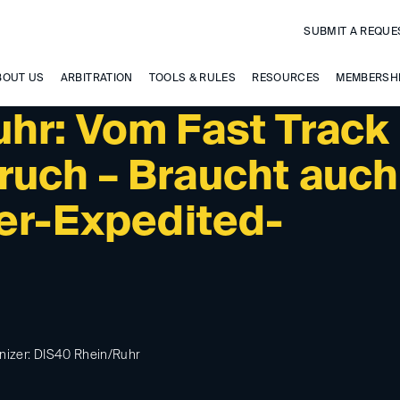
SUBMIT A REQUE
BOUT US
ARBITRATION
TOOLS & RULES
RESOURCES
MEMBERSH
hr: Vom Fast Track
uch – Braucht auch
per-Expedited-
nizer: DIS40 Rhein/Ruhr