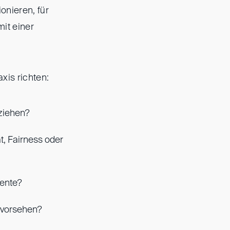
onieren, für
it einer
xis richten:
ziehen?
t, Fairness oder
mente?
n vorsehen?