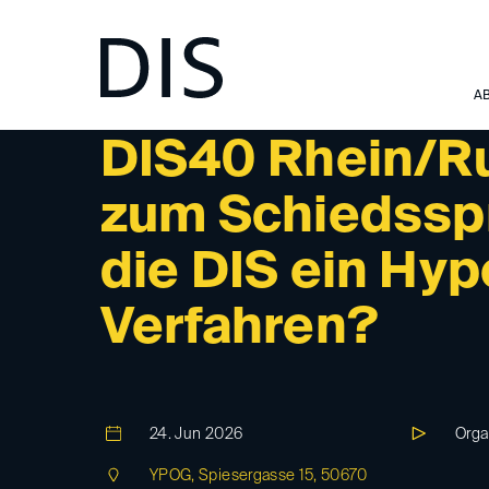
A
DIS40-EVENT
DIS40 Rhein/Ru
zum Schiedsspr
die DIS ein Hy
Verfahren?
24. Jun 2026
Orga
YPOG, Spiesergasse 15, 50670