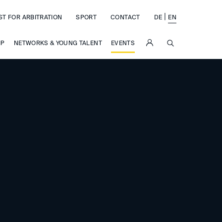
|
ST FOR ARBITRATION
SPORT
CONTACT
DE
EN
SUCHE
IP
NETWORKS & YOUNG TALENT
EVENTS