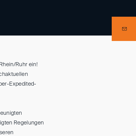
Rhein/Ruhr ein!
chaktuellen
per-Expedited-
leunigten
nigten Regelungen
seren