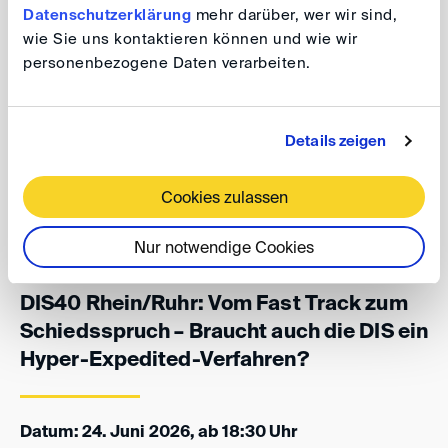
Datenschutzerklärung
mehr darüber, wer wir sind,
Expedited-Verfahren vorsehen?
wie Sie uns kontaktieren können und wie wir
personenbezogene Daten verarbeiten.
Ab 18:30 Uhr laden wir Euch zu einem kleinen Imbiss
und ersten Gesprächen ein. Die Panel-Diskussion
beginnt um ca. 19:30 Uhr und schließt mit einer offenen
Details zeigen
Fragerunde. Im Anschluss freuen wir uns auf ein
geselliges Get-together mit weiteren Snacks und
Cookies zulassen
Getränken.
Nur notwendige Cookies
DIS40 Rhein/Ruhr: Vom Fast Track zum
Schiedsspruch – Braucht auch die DIS ein
Hyper-Expedited-Verfahren?
Datum: 24. Juni 2026, ab 18:30 Uhr