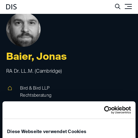
Such
Baier, Jonas
RA Dr. LL.M. (Cambridge)
Bird & Bird LLP
Rechtsberatung
Marienstrasse 15, 60329, Frankfurt am Main,
Germany
www.twobirds.com
Diese Webseite verwendet Cookies