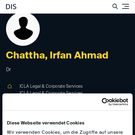
Such
Chattha, Irfan Ahmad
Dr
ICLA Legal & Corporate Services
ICLA Legal & Corporate Services
122 - C, Batala Colony, Faisalabad. Pakistan,
38090, Faisalabad, Pakistan
Diese Webseite verwendet Cookies
irfanlaw(at)
yahoo.com
Wir verwenden Cookies, um die Zugriffe auf unsere