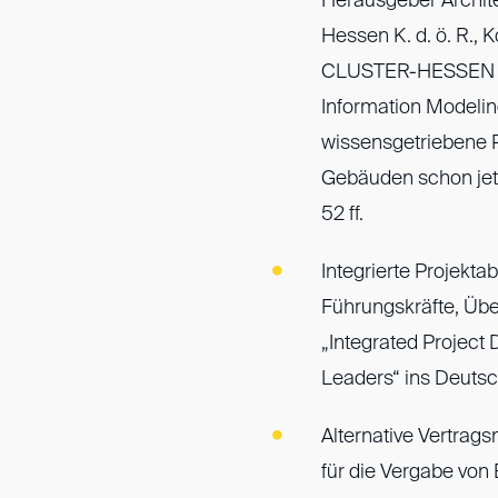
Herausgeber Archit
Hessen K. d. ö. R.,
CLUSTER-HESSEN e. 
Information Modelin
wissensgetriebene 
Gebäuden schon jetz
52 ff.
Integrierte Projekta
Führungskräfte, Üb
„Integrated Project 
Leaders“ ins Deuts
Alternative Vertrag
für die Vergabe von