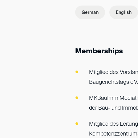
German
English
Memberships
Mitglied des Vorst
Baugerichtstags e.V.
MKBauImm Mediatio
der Bau- und Immobil
Mitglied des Leitu
Kompetenzzentrums f