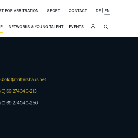
|
ST FOR ARBITRATION
SPORT
CONTACT
DE
EN
SUCHE
IP
NETWORKS & YOUNG TALENT
EVENTS
.boldt(at)
rittershaus.net
(0) 69 274040-213
 (0) 69 274040-250