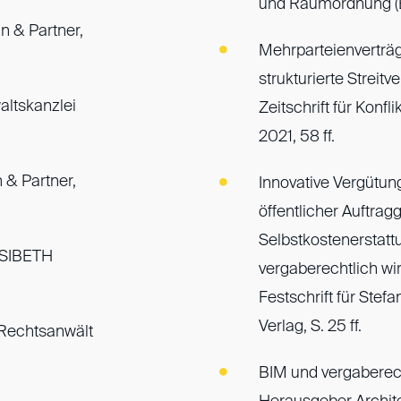
und Raumordnung (
n & Partner,
Mehrparteienverträg
strukturierte Streit
altskanzlei
Zeitschrift für Kon
2021, 58 ff.
 & Partner,
Innovative Vergütun
öffentlicher Auftra
Selbstkostenerstatt
 SIBETH
vergaberechtlich wi
Festschrift für Ste
Verlag, S. 25 ff.
 Rechtsanwält
BIM und vergaberech