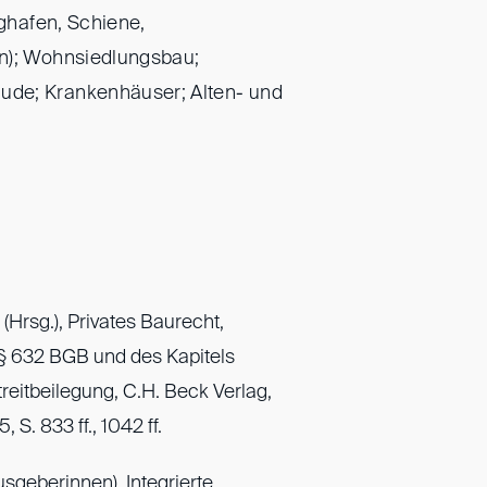
ughafen, Schiene,
n); Wohnsiedlungsbau;
de; Krankenhäuser; Alten- und
Hrsg.), Privates Baurecht,
 632 BGB und des Kapitels
reitbeilegung, C.H. Beck Verlag,
 S. 833 ff., 1042 ff.
sgeberinnen), Integrierte