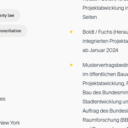
Projektabwicklung i
erty law
Seiten
onciliation
Boldt / Fuchs (Herau
integrierten Projek
ab Januar 2024
Mustervertragsbedi
im öffentlichen Bauw
Projektabwicklung,
Bau des Bundesmini
hes
Stadtentwicklung 
Auftrag des Bundesin
Raumforschung (BB
 New York