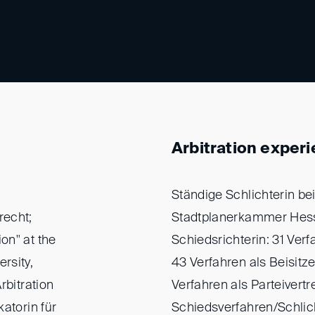
Arbitration exper
Ständige Schlichterin be
recht;
Stadtplanerkammer Hesse
on" at the
Schiedsrichterin: 31 Verf
rsity,
43 Verfahren als Beisitzer
rbitration
Verfahren als Parteivert
katorin für
Schiedsverfahren/Schlic