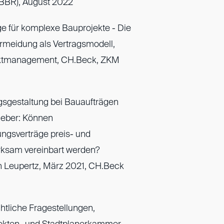
BBR), August 2022
e für komplexe Bauprojekte - Die
vermeidung als Vertragsmodell,
fliktmanagement, CH.Beck, ZKM
gsgestaltung bei Bauaufträgen
ggeber: Können
ungsverträge preis- und
rksam vereinbart werden?
fan Leupertz, März 2021, CH.Beck
tliche Fragestellungen,