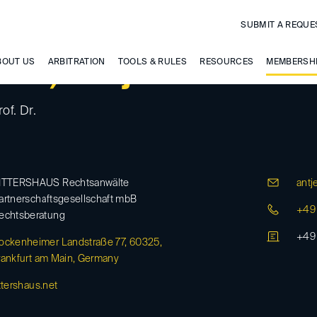
SUBMIT A REQUE
ldt, Antje
BOUT US
ARBITRATION
TOOLS & RULES
RESOURCES
MEMBERSH
of. Dr.
ITTERSHAUS Rechtsanwälte
antje
artnerschaftsgesellschaft mbB
+49 
echtsberatung
+49
ockenheimer Landstraße 77, 60325,
rankfurt am Main, Germany
ittershaus.net