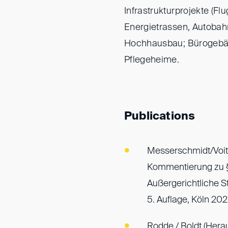
Infrastrukturprojekte (Fl
Energietrassen, Autobah
Hochhausbau; Bürogebäu
Pflegeheime.
Publications
Messerschmidt/Voit (
Kommentierung zu §
Außergerichtliche St
5. Auflage, Köln 2025,
Rodde / Boldt (Herau