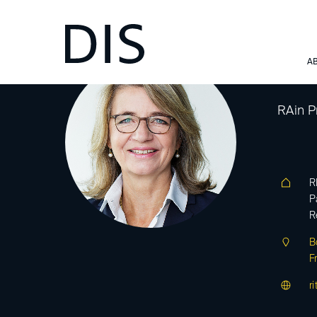
Bo
A
RAin Pr
R
P
R
B
F
r