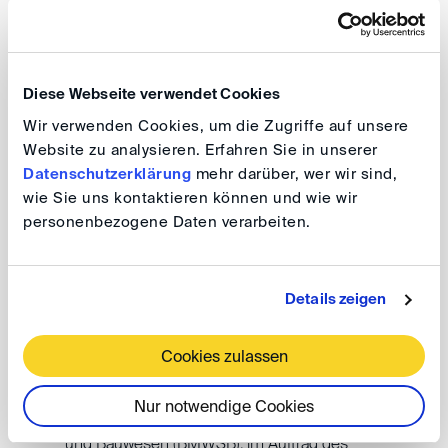
Außergerichtliche Streitbeilegung, C.H. Beck Verlag,
5. Auflage, Köln 2025, S. 833 ff., 1042 ff.
Diese Webseite verwendet Cookies
Rodde / Boldt (Herausgeberinnen), Integrierte
Wir verwenden Cookies, um die Zugriffe auf unsere
Projektabwicklung in der Praxis, CH. Beck, 2024,
Website zu analysieren. Erfahren Sie in unserer
246 Seiten
Datenschutzerklärung
mehr darüber, wer wir sind,
wie Sie uns kontaktieren können und wie wir
Boldt / Fuchs (Herausgeber), Aufsatzreihe zur
personenbezogene Daten verarbeiten.
integrierten Projektabwicklung, 9 Aufsätze in NZBau
ab Januar 2024
Details zeigen
Mustervertragsbedingungen für
Mehrparteienverträge im öffentlichen Bauwesen bei
Cookies zulassen
Integrierter Projektabwicklung,
Forschungsprogramm Zukunft Bau des
Nur notwendige Cookies
Bundesministeriums für Wohnen, Stadtentwicklung
und Bauwesen (BMWSB), im Auftrag des