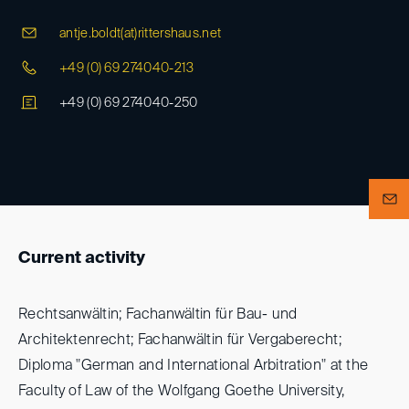
antje.boldt(at)
rittershaus.net
+49 (0) 69 274040-213
+49 (0) 69 274040-250
Current activity
Rechtsanwältin; Fachanwältin für Bau- und
Architektenrecht; Fachanwältin für Vergaberecht;
Diploma "German and International Arbitration" at the
Faculty of Law of the Wolfgang Goethe University,