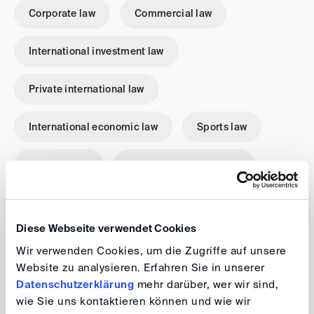
Corporate law
Commercial law
International investment law
Private international law
International economic law
Sports law
Contract law
Public international law
My career
Diese Webseite verwendet Cookies
Wir verwenden Cookies, um die Zugriffe auf unsere
Website zu analysieren. Erfahren Sie in unserer
Studium an der Universität Göttingen und der
Datenschutzerklärung
mehr darüber, wer wir sind,
University of Georgia School of Law
wie Sie uns kontaktieren können und wie wir