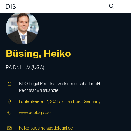
Such
Büsing, Heiko
RA Dr. LL.M.(UGA)
BDO Legal Rechtsanwaltsgesellschaft mbH
Rechtsanwaltskanzlei
Fuhlentwiete 12, 20355, Hamburg, Germany
www.bdolegal.de
heiko.buesing(at)
bdolegal.de