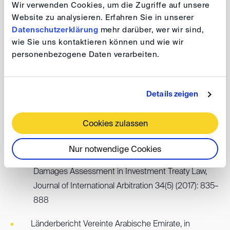
Wir verwenden Cookies, um die Zugriffe auf unsere
Website zu analysieren. Erfahren Sie in unserer
Datenschutzerklärung
mehr darüber, wer wir sind,
Arbitration experience
wie Sie uns kontaktieren können und wie wir
personenbezogene Daten verarbeiten.
Counsel in various arbitration proceedings before ICC,
LCIA, DIFC-LCIA, CRCICA, LMAA, ICSID and ad hoc.
Details zeigen
Cookies zulassen
Publications
Nur notwendige Cookies
Equity-Based Discretion and the Anatomy of
Damages Assessment in Investment Treaty Law,
Journal of International Arbitration 34(5) (2017): 835–
888
Länderbericht Vereinte Arabische Emirate, in