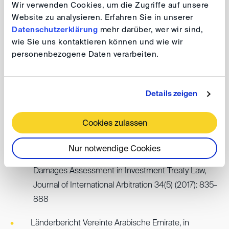
Wir verwenden Cookies, um die Zugriffe auf unsere
Website zu analysieren. Erfahren Sie in unserer
Datenschutzerklärung
mehr darüber, wer wir sind,
Schiedsgerichtliche Erfahrung
wie Sie uns kontaktieren können und wie wir
personenbezogene Daten verarbeiten.
Counsel in various arbitration proceedings before ICC,
LCIA, DIFC-LCIA, CRCICA, LMAA, ICSID and ad hoc.
Details zeigen
Cookies zulassen
Publikationen
Nur notwendige Cookies
Equity-Based Discretion and the Anatomy of
Damages Assessment in Investment Treaty Law,
Journal of International Arbitration 34(5) (2017): 835–
888
Länderbericht Vereinte Arabische Emirate, in