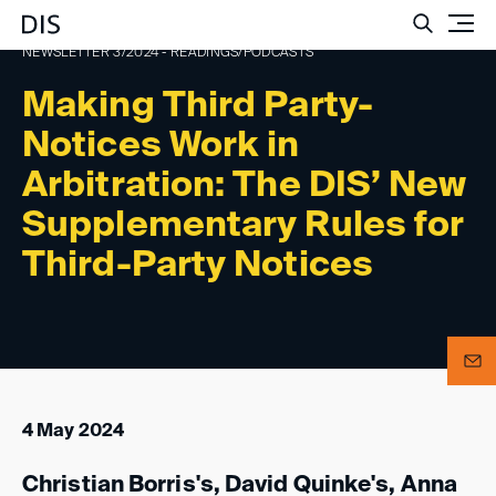
Such
NEWSLETTER 3/2024 - READINGS/PODCASTS
Making Third Party-
Notices Work in
Arbitration: The DIS’ New
Supplementary Rules for
Third-Party Notices
4 May 2024
Christian Borris's, David Quinke's, Anna