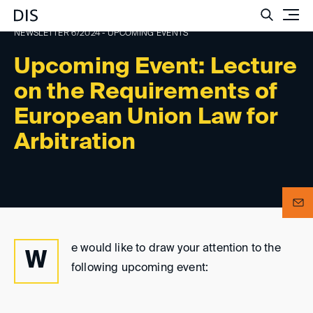
Such
NEWSLETTER 6/2024 - UPCOMING EVENTS
Upcoming Event: Lecture
on the Requirements of
European Union Law for
Arbitration
e would like to draw your attention to the
W
following upcoming event: