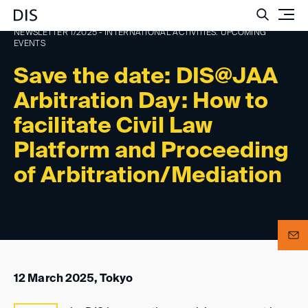
Such
NEWSLETTER 1/2025 - INTERNATIONAL ACTIVITIES: UPCOMING
EVENTS
Save the date: DIS@JAA
Arbitration Day: How to
facilitate Civil Law
Platform and Proceeding
of Arbitration/Mediation
12 March 2025, Tokyo