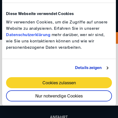
+49 30 994 043 540
+49 30 994 043 541
Diese Webseite verwendet Cookies
Wir verwenden Cookies, um die Zugriffe auf unsere
Website zu analysieren. Erfahren Sie in unserer
Datenschutzerklärung
mehr darüber, wer wir sind,
wie Sie uns kontaktieren können und wie wir
Sprachen
personenbezogene Daten verarbeiten.
Englisch
Französisch
Türkisch
Details zeigen
Cookies zulassen
Nur notwendige Cookies
ANFAHRT