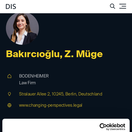
Such
Bakırcıoğlu, Z. Müge
BODENHEIMER
Law Firm
Stralauer Allee 2, 10245, Berlin, Deutschland
www.changing-perspectives.legal
meb(at)
bodenheimer.legal