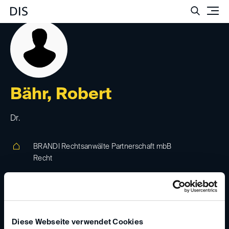
Such
Bähr, Robert
Dr.
BRANDI Rechtsanwälte Partnerschaft mbB
Recht
Adenauerallee 12, 30175, Hannover, Deutschland
www.brandi.net
Diese Webseite verwendet Cookies
robert.baehr(at)
brandi.net