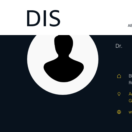
Bä
A
Dr.
B
R
A
G
w