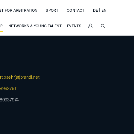
|
ST FOR ARBITRATION
SPORT
CONTACT
DE
EN
SUCHE
IP
NETWORKS & YOUNG TALENT
EVENTS
rt.baehr(at)
brandi.net
189937911
189937974