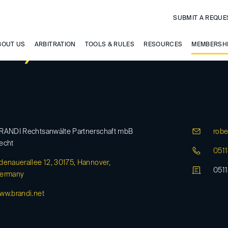
SUBMIT A REQUE
hr, Robert
BOUT US
ARBITRATION
TOOLS & RULES
RESOURCES
MEMBERSH
RANDI Rechtsanwälte Partnerschaft mbB
robe
echt
051
denauerallee 12, 30175, Hannover,
051
ermany
ww.brandi.net