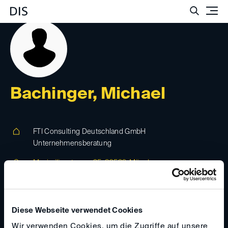
Such
Bachinger, Michael
FTI Consulting Deutschland GmbH
Unternehmensberatung
Maximilianstrasse 35, 80539, München,
Deutschland
www.fticonsulting.com
Diese Webseite verwendet Cookies
michael.bachinger(at)
fticonsulting.com
Wir verwenden Cookies, um die Zugriffe auf unsere