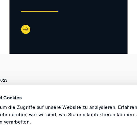
2023
t Cookies
ANFAHRT
IMPRESSUM
ALLGEMEINE GESCH
m die Zugriffe auf unsere Website zu analysieren. Erfahren
hr darüber, wer wir sind, wie Sie uns kontaktieren können 
 verarbeiten.