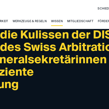
SCHIED
RKEIT
WERKZEUGE & REGELN
WISSEN
MITGLIEDSCHAFT
FÖRDE
 die Kulissen der DI
des Swiss Arbitrati
eneralsekretärinnen
iziente
rung