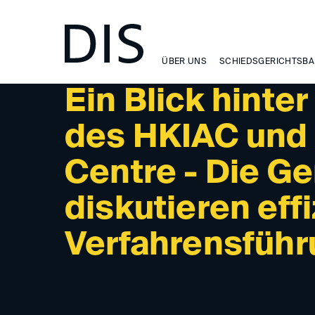
NEWSLETTER 06/2023 - UPCOMING EVENTS
ÜBER UNS
SCHIEDSGERICHTSBA
Ein Blick hinter
des HKIAC und 
Centre - Die G
diskutieren eff
Verfahrensfüh