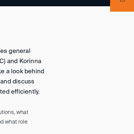
ies general
C) and Korinna
ake a look behind
s and discuss
d efficiently.
utions, what
nd what role