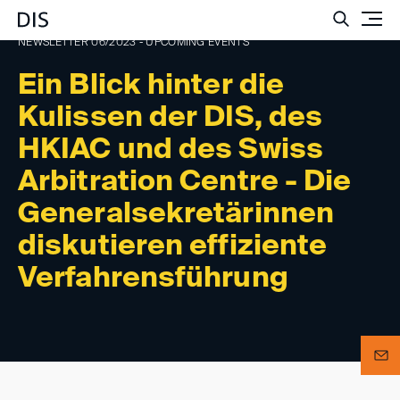
Such
NEWSLETTER 06/2023 - UPCOMING EVENTS
Ein Blick hinter die
Kulissen der DIS, des
HKIAC und des Swiss
Arbitration Centre - Die
Generalsekretärinnen
diskutieren effiziente
Verfahrensführung