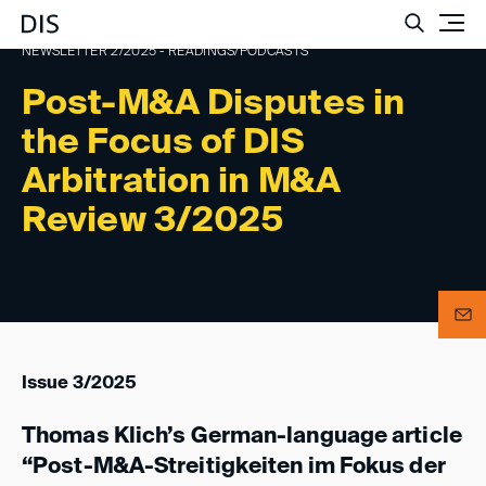
Such
NEWSLETTER 2/2025 - READINGS/PODCASTS
Post-M&A Disputes in
the Focus of DIS
Arbitration in M&A
Review 3/2025
Issue 3/2025
Thomas Klich’s German-language article
“Post-M&A-Streitigkeiten im Fokus der