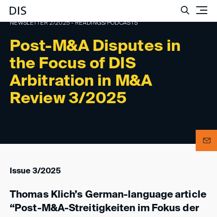
Such
NEWSLETTER 2/2025 - READINGS/PODCASTS
Post-M&A Disputes in
the Focus of DIS
Arbitration in M&A
Review 3/2025
Issue 3/2025
Thomas Klich’s German-language article
“Post-M&A-Streitigkeiten im Fokus der