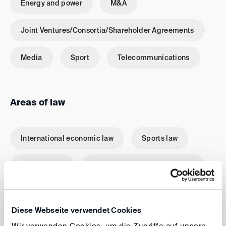
Energy and power
M&A
Joint Ventures/Consortia/Shareholder Agreements
Media
Sport
Telecommunications
Areas of law
International economic law
Sports law
Contract law
Competition and antitrust law
My career
Diese Webseite verwendet Cookies