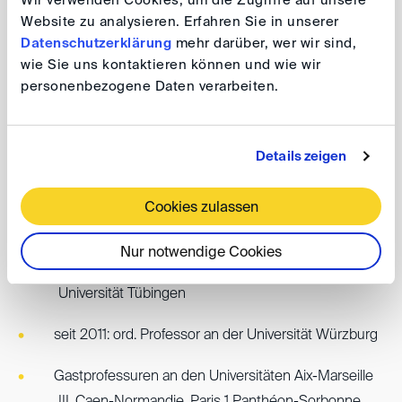
Wir verwenden Cookies, um die Zugriffe auf unsere
Website zu analysieren. Erfahren Sie in unserer
Studium an den Universitäten Tübingen und Aix-
Datenschutzerklärung
mehr darüber, wer wir sind,
Marseille III (Maîtrise en droit)
wie Sie uns kontaktieren können und wie wir
personenbezogene Daten verarbeiten.
Rechtsreferendariat in Tübingen, Stuttgart und
Brüssel (Europäische Kommission, GD Wettbewerb)
Details zeigen
Promotion an der Universität Tübingen
Universitätsdozent (Maître de conférences associé)
Cookies zulassen
an der Université Paris 1 Panthéon-Sorbonne
Nur notwendige Cookies
Akademischer Rat a. Z. und Habilitation an der
Universität Tübingen
seit 2011: ord. Professor an der Universität Würzburg
Gastprofessuren an den Universitäten Aix-Marseille