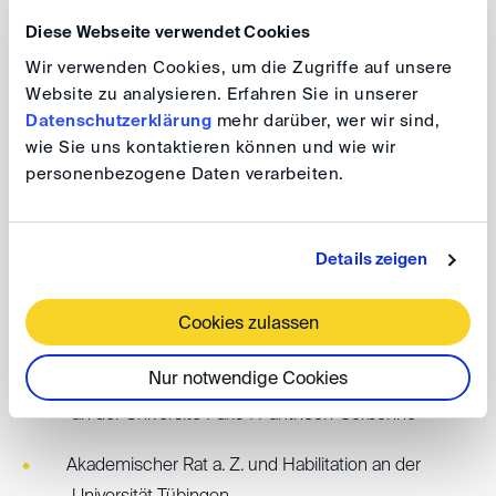
Wettbewerbs- und Kartellrecht
Diese Webseite verwendet Cookies
Wir verwenden Cookies, um die Zugriffe auf unsere
Website zu analysieren. Erfahren Sie in unserer
Werdegang
Datenschutzerklärung
mehr darüber, wer wir sind,
wie Sie uns kontaktieren können und wie wir
Studium an den Universitäten Tübingen und Aix-
personenbezogene Daten verarbeiten.
Marseille III (Maîtrise en droit)
Rechtsreferendariat in Tübingen, Stuttgart und
Details zeigen
Brüssel (Europäische Kommission, GD Wettbewerb)
Cookies zulassen
Promotion an der Universität Tübingen
Nur notwendige Cookies
Universitätsdozent (Maître de conférences associé)
an der Université Paris 1 Panthéon-Sorbonne
Akademischer Rat a. Z. und Habilitation an der