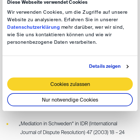
Diese Webseite verwendet Cookies
Als Parteivertreter in internationalen Schiedsverfahren
Wir verwenden Cookies, um die Zugriffe auf unsere
Website zu analysieren. Erfahren Sie in unserer
(DIS, SCC, ICC, Swiss Rules) und staatlichen
Datenschutzerklärung
mehr darüber, wer wir sind,
Gerichtsverfahren (Schweden und Deutschland),
wie Sie uns kontaktieren können und wie wir
hauptsächlich betreffend Unternehmenskäufe, bank-
personenbezogene Daten verarbeiten.
und finanzrechtliche Fragestellungen und Anlagenbau
sowohl Vertrags- und Handelsrecht.
Schiedsrichteraufträge (Beisitzer und Obman) nach den
Details zeigen
Regeln der DIS, SCC, ad hoc Schweden und
Deutschland, Swiss Rules.
Cookies zulassen
Nur notwendige Cookies
Publikationen
„Mediation in Schweden“ in IDR (International
Journal of Dispute Resolution) 47 (2003) 18 – 24