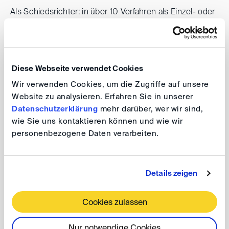
Als Schiedsrichter: in über 10 Verfahren als Einzel- oder
parteiernannter Schiedsrichter, sowie als Obmann tätig
(ad hoc sowie gemäß Schiedsordnungen der ICC,
Genfer Handelskammer und UNCITRAL, mit Dubai,
Diese Webseite verwendet Cookies
Larnaca, Genf, Hamburg, Wien und Paris als
Schiedsorten); Als Parteivertreter: in über 50
Wir verwenden Cookies, um die Zugriffe auf unsere
Website zu analysieren. Erfahren Sie in unserer
internationalen Verfahren, sowie in 3 DIS-Verfahren als
Datenschutzerklärung
mehr darüber, wer wir sind,
"lead counsel" tätig; Gegenstand der
wie Sie uns kontaktieren können und wie wir
Schiedsgerichtsverfahren: Maschinen- und
personenbezogene Daten verarbeiten.
Industrieanlagenbau (einschließlich Kraftwerke);
Straßen- und Gebäudebau; Handelsverträge jeglicher
Art, u.a. aus Pharma-, Lebensmittel-, Banken- und
Details zeigen
Projektfinanzierungsbereich
Cookies zulassen
Publikationen
Nur notwendige Cookies