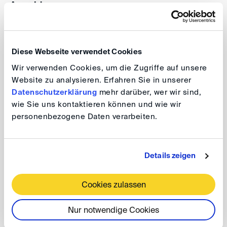
Anmeldung
Registrieren Sie sich bitte
bis zum 15. Juni 2025
über
untenstehenden Link. Mit Anmeldung akzep­tieren Sie
Diese Webseite verwendet Cookies
die
allgemeinen Geschäftsbedingungen der DIS
für
Wir verwenden Cookies, um die Zugriffe auf unsere
Konferenzen und Workshops.
Website zu analysieren. Erfahren Sie in unserer
Datenschutzerklärung
mehr darüber, wer wir sind,
Die Veranstaltung ist fast ausgebucht. Falls Sie noch
wie Sie uns kontaktieren können und wie wir
an der Konferenz teilnehmen möchten, senden Sie
personenbezogene Daten verarbeiten.
uns bitte eine E-Mail an
events(at)
disarb.org
.
Rückfragen richten Sie bitte an:
events(at)
disarb.org
.
Details zeigen
Cookies zulassen
Sonderkonditionen Deutsche Bahn
Nur notwendige Cookies
Die DIS hat mit der Deutschen Bahn für die Anreise zur