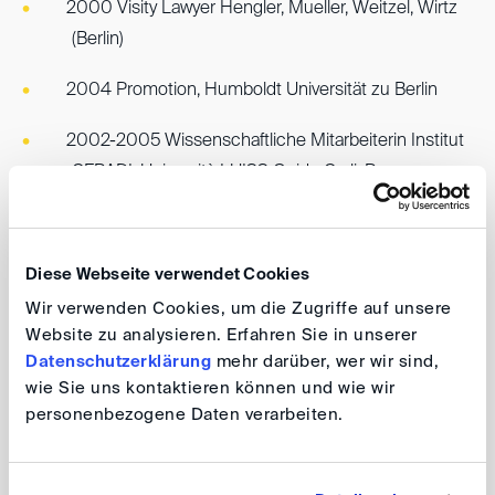
2000 Visity Lawyer Hengler, Mueller, Weitzel, Wirtz
(Berlin)
2004 Promotion, Humboldt Universität zu Berlin
2002-2005 Wissenschaftliche Mitarbeiterin Institut
CERADI, Università LUISS Guido Carli, Rom
2006-8/2009 Partner %u2013 Studio Legale
Macchi di Cellere Gangemi
Diese Webseite verwendet Cookies
seit 9/2009 Senior Counsel
Wir verwenden Cookies, um die Zugriffe auf unsere
Website zu analysieren. Erfahren Sie in unserer
2013 Studio Associato Legance
Datenschutzerklärung
mehr darüber, wer wir sind,
wie Sie uns kontaktieren können und wie wir
personenbezogene Daten verarbeiten.
Schiedsgerichtliche Erfahrung