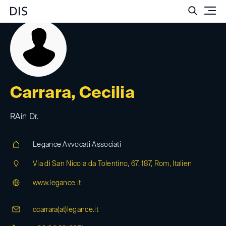
Such
Carrara, Cecilia
RAin Dr.
Legance Avvocati Associati
Via di San Nicola da Tolentino, 67, 187, Rom, Italien
www.legance.it
ccarrara(at)
legance.it