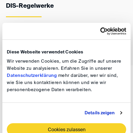
DIS-Regelwerke
DIS-Verfahrensordnungen für Schiedsverfahren und
andere Methoden der Streitbeilegung
Diese Webseite verwendet Cookies
Wir verwenden Cookies, um die Zugriffe auf unsere
Website zu analysieren. Erfahren Sie in unserer
Datenschutzerklärung
mehr darüber, wer wir sind,
ALTERNATIVE STREITBEILEGUNG
wie Sie uns kontaktieren können und wie wir
Frühzeitige Konfliktlösung
personenbezogene Daten verarbeiten.
Eine schnelle Konfliktlösung kommt allen Beteiligten
Details zeigen
zugute. Welche Möglichkeiten stehen Ihnen zur
Verfügung?
Cookies zulassen