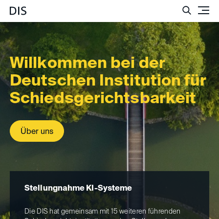
Such
Willkommen bei der
Deutschen Institution für
Schie­dsgerichts­bar­keit
Über uns
Stellungnahme KI-Systeme
SR
Die DIS hat gemeinsam mit 15 weiteren führenden
Die