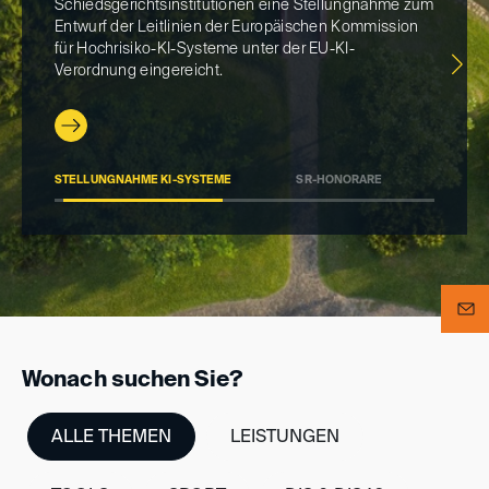
Schiedsgerichtsinstitutionen eine Stellungnahme zum
Sc
Entwurf der Leitlinien der Europäischen Kommission
geä
für Hochrisiko-KI-Systeme unter der EU-KI-
ak
Verordnung eingereicht.
STELLUNGNAHME KI-SYSTEME
SR-HONORARE
>
Wonach suchen Sie?
ALLE THEMEN
LEISTUNGEN