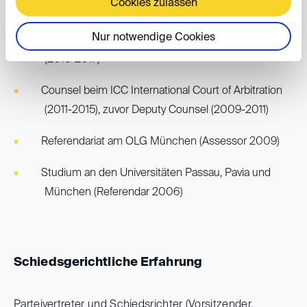
Cookies zulassen
Partner bei Seven Summits Arbitration (seit 2017)
Nur notwendige Cookies
Senior Associate bei Heuking Kühn Lüer Wojtek
(2015-2017)
Counsel beim ICC International Court of Arbitration
(2011-2015), zuvor Deputy Counsel (2009-2011)
Referendariat am OLG München (Assessor 2009)
Studium an den Universitäten Passau, Pavia und
München (Referendar 2006)
Schiedsgerichtliche Erfahrung
Parteivertreter und Schiedsrichter (Vorsitzender,