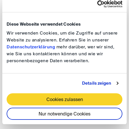
Schurr et al, FS Bernhard Eccher (2016)
Der Begünstigte und der Gesellschafter im
Diese Webseite verwendet Cookies
Schiedsverfahren, in: Schurr (Hrsg), Handbuch
Asset Protection (2015)
Wir verwenden Cookies, um die Zugriffe auf unsere
Website zu analysieren. Erfahren Sie in unserer
Der Vorwegverzicht auf die Anfechtung des
Datenschutzerklärung
mehr darüber, wer wir sind,
wie Sie uns kontaktieren können und wie wir
Schiedsspruchs – zugleich ein Beitrag zur Stellung
personenbezogene Daten verarbeiten.
des Schiedsverfahrens im österreichischen Recht,
JBl 2016, 69
Details zeigen
Österreich: Das auf die Schiedsvereinbarung
anwendbare Recht, SchiedsVZ 2015, 86
Cookies zulassen
The Law Applicable to the Arbitration Agreement,
Austrian Yearbook on International Arbitration 2015,
Nur notwendige Cookies
73