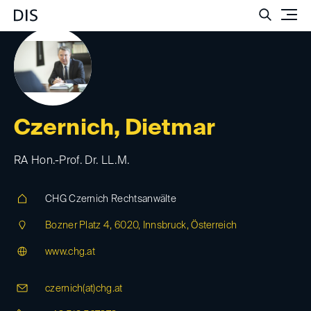
Such
Czernich, Dietmar
RA Hon.-Prof. Dr. LL.M.
CHG Czernich Rechtsanwälte
Bozner Platz 4, 6020, Innsbruck, Österreich
www.chg.at
czernich(at)
chg.at