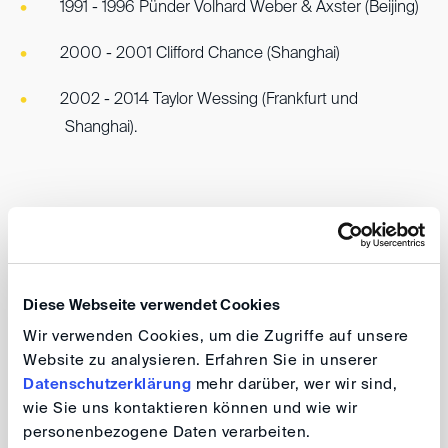
1991 - 1996 Pünder Volhard Weber & Axster (Beijing)
2000 - 2001 Clifford Chance (Shanghai)
2002 - 2014 Taylor Wessing (Frankfurt und
Shanghai).
Schiedsgerichtliche Erfahrung
Mehrere Schiedsverfahren als Schiedsrichter oder als
Diese Webseite verwendet Cookies
Parteivertreter bei der China International Economic and
Wir verwenden Cookies, um die Zugriffe auf unsere
Trade Arbitration Commission (CIETAC) und der
Website zu analysieren. Erfahren Sie in unserer
Shanghai International Economic and Trade Arbitration
Datenschutzerklärung
mehr darüber, wer wir sind,
Commission (SHIAC). Verfahrensgegenstand: Vertrags-
wie Sie uns kontaktieren können und wie wir
und handelsrechtliche Streitigkeiten zwischen
personenbezogene Daten verarbeiten.