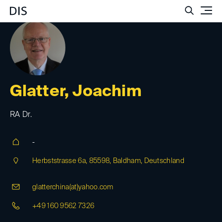
Such
Glatter, Joachim
RA Dr.
-
Herbststrasse 6a, 85598, Baldham, Deutschland
glatterchina(at)
yahoo.com
+49 160 9562 7326