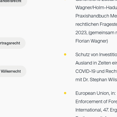
andelsrecht
Wagner/Holm-Hadulla
Praxishandbuch Meta
rechtlichen Fragest
2023, (gemeinsam mi
Florian Wagner)
rtragsrecht
Schutz von Investi
Ausland in Zeiten e
COVID-19 und Rech
Völkerrecht
mit Dr. Stephan Wils
European Union, in: 
Enforcement of For
International, 47. E