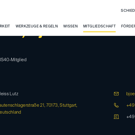
SCHIED
RKEIT
ert, Björn Peter
WERKZEUGE & REGELN
WISSEN
MITGLIEDSCHAFT
FÖRDE
IS40-Mitglied
leiss Lutz
bjoe
autenschlagerstraße 21, 70173, Stuttgart,
+49 
eutschland
+49 