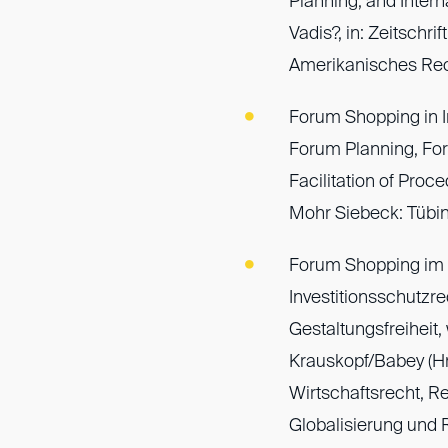
Planning, and Inter
Vadis?, in: Zeitschri
Amerikanisches Rec
Forum Shopping in I
Forum Planning, F
Facilitation of Proc
Mohr Siebeck: Tübi
Forum Shopping im 
Investitionsschutzre
Gestaltungsfreiheit,
Krauskopf/Babey (Hrs
Wirtschaftsrecht, 
Globalisierung und 