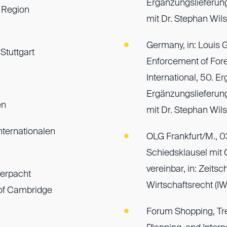
Ergänzungslieferu
 Region
mit Dr. Stephan Wils
Germany, in: Louis G
Stuttgart
Enforcement of For
International, 50. E
Ergänzungslieferu
en
mit Dr. Stephan Wils
nternationalen
OLG Frankfurt/M., 0
Schiedsklausel mit
vereinbar, in: Zeitsch
terpacht
Wirtschaftsrecht (I
y of Cambridge
Forum Shopping, Tre