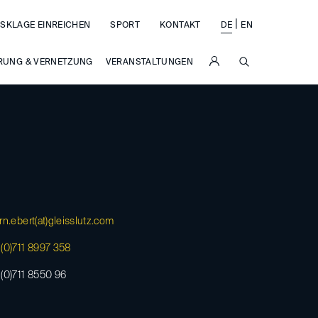
|
SKLAGE EINREICHEN
SPORT
KONTAKT
DE
EN
SUCHE
RUNG & VERNETZUNG
VERANSTALTUNGEN
rn.ebert(at)
gleisslutz.com
(0)711 8997 358
(0)711 8550 96