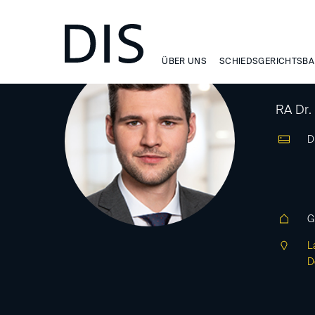
ÜBER UNS
SCHIEDSGERICHTSBA
Eb
RA Dr.
D
G
L
D