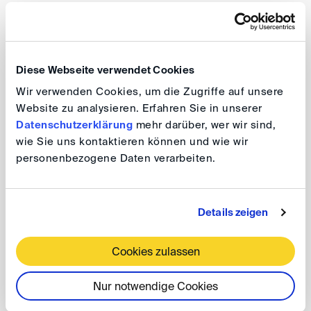
1974: Zweites Juristisches Staatsexamen
seit 1975: Rechtsanwalt und Partner in der Sozietät
Diese Webseite verwendet Cookies
Haver & Mailänder
Wir verwenden Cookies, um die Zugriffe auf unsere
Website zu analysieren. Erfahren Sie in unserer
Datenschutzerklärung
mehr darüber, wer wir sind,
wie Sie uns kontaktieren können und wie wir
Schiedsgerichtliche Erfahrung
personenbezogene Daten verarbeiten.
Als Schiedsrichter: als Vorsitzender: 18 Verfahren; als
Beisitzer: 38 Verfahren; als Einzelschiedsrichter: 1
Details zeigen
Verfahren (Verfahren nach den Regeln der DIS, ICC,
LCIA, Wiener Verfahrensregeln) Schiedsgericht der
Cookies zulassen
Handelskammer Zürich, ad hoc); Als Parteivertreter: >
40 Schiedsverfahren (ICC, DIS, Handelskammer Zürich,
Nur notwendige Cookies
SIAC, ad hoc)